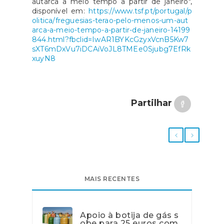
autarca a meio tempo a partir de janeiro",
disponível em:
https://www.tsf.pt/portugal/p
olitica/freguesias-terao-pelo-menos-um-aut
arca-a-meio-tempo-a-partir-de-janeiro-14199
844.html?fbclid=IwAR1BYKcGzyxVcnB5Kw7
sXT6mDxVu7iDCAiVoJL8TMEe0Sjubg7EfRk
xuyN8
Partilhar
MAIS RECENTES
Apoio à botija de gás s
obe para 25 euros com