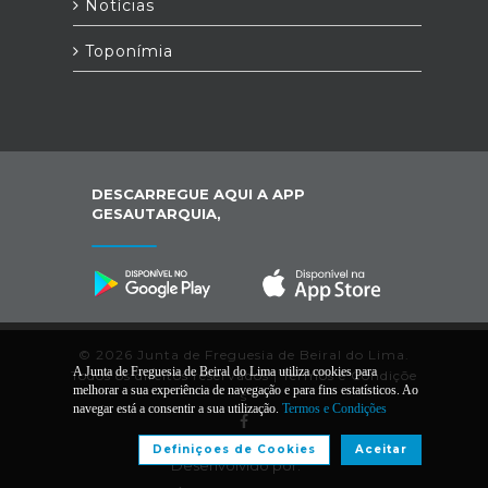
Notícias
Toponímia
DESCARREGUE AQUI A APP
GESAUTARQUIA,
© 2026 Junta de Freguesia de Beiral do Lima.
A Junta de Freguesia de Beiral do Lima utiliza cookies para
Todos os direitos reservados |
Termos e Condiçõe
melhorar a sua experiência de navegação e para fins estatísticos. Ao
s
navegar está a consentir a sua utilização.
Termos e Condições
Definiçoes de Cookies
Aceitar
Desenvolvido por: