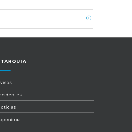
UTARQUIA
visos
ncidentes
otícias
oponímia