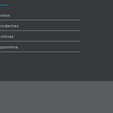
visos
ncidentes
otícias
oponímia