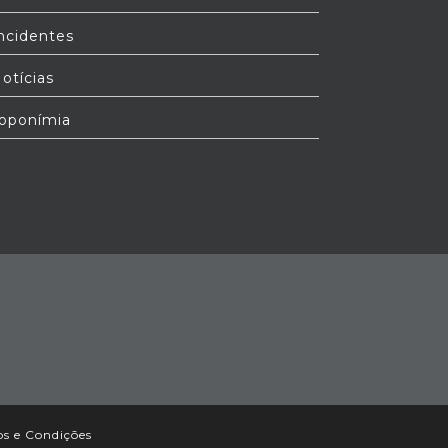
ncidentes
otícias
oponímia
s e Condições