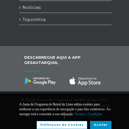
Notícias
Toponímia
DESCARREGUE AQUI A APP
GESAUTARQUIA,
© 2026 Junta de Freguesia de Beiral do Lima.
A Junta de Freguesia de Beiral do Lima utiliza cookies para
Todos os direitos reservados |
Termos e Condiçõe
melhorar a sua experiência de navegação e para fins estatísticos. Ao
s
navegar está a consentir a sua utilização.
Termos e Condições
Definiçoes de Cookies
Aceitar