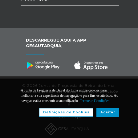
DESCARREGUE AQUI A APP
GESAUTARQUIA,
© 2026 Junta de Freguesia de Beiral do Lima.
A Junta de Freguesia de Beiral do Lima utiliza cookies para
Todos os direitos reservados |
Termos e Condiçõe
melhorar a sua experiência de navegação e para fins estatísticos. Ao
s
navegar está a consentir a sua utilização.
Termos e Condições
Definiçoes de Cookies
Aceitar
Desenvolvido por: