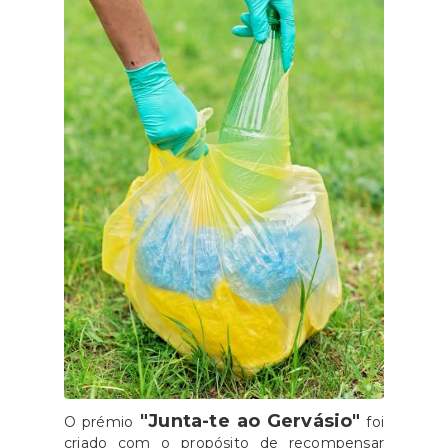
"Junta-te ao Gervásio"
O prémio
foi
criado com o propósito de recompensar